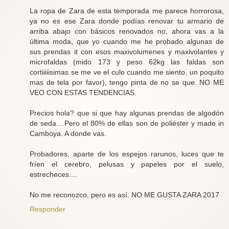
La ropa de Zara de esta temporada me parece horrorosa,
ya no es ese Zara donde podías renovar tu armario de
arriba abajo con básicos renovados no, ahora vas a la
última moda, que yo cuando me he probado algunas de
sus prendas it con esos maxivolumenes y maxivolantes y
microfaldas (mido 173 y peso 62kg las faldas son
cortiiiiisimas se me ve el culo cuando me siento, un poquito
mas de tela por favor), tengo pinta de no se que. NO ME
VEO CON ESTAS TENDENCIAS.
Precios hola? que si que hay algunas prendas de algodón
de seda....Pero el 80% de ellas son de poliéster y made in
Camboya. A donde vas.
Probadores, aparte de los espejos rarunos, luces que te
fríen el cerebro, pelusas y papeles por el suelo,
estrecheces....
No me reconozco, pero es así: NO ME GUSTA ZARA 2017
Responder