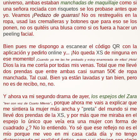
universo, ambas estaban
manchadas de maquillaje
como si
una señora rociada con
risquetos
se los probase antes que
yo. Veamos
¡Pedazo de guarras!
No os restreguéis en la
ropa, usad las cremalleras y botones que para eso se los
ponen, no os quitéis una blusa como si os fuera a hacer un
peeling
facial.
Bien pues me dispongo a
escanear
el código
QR
con la
aplicación y pedirlo
online
y... ¡No queda
XS
de ninguna en
ese momento!
¡Cuando ya me las he probado y estoy enamorada de ellas! ¡Hola!
Dios la ira me corría por todas mis venas. Total que me llevé
dos prendas que entre ambas casi suman 50€ de ropa
manchada. Tal cual. Bien ya están lavadas y tan bien, pero
no es de recibo, no, no.
Y ahora va mi segundo drama de ayer,
los espejos del Zara
, porque ahora me vais a explicar que
"leer con voz de Cuarto Milenio"
me sintiera la mujer más ancha y "
preta
" del mundo si me
llevé dos prendas de la
XS
, y por más que me miraba en el
espejo lo único que veía era una mujer con forma de
cuadrado ¿? No lo entiendo. Yo sé que ese reflejo no es el
mío porque me veo en mi casa cada día y no tengo