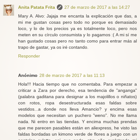
Anita Patata Frita
27 de marzo de 2017 a las 14:27
Mary A. Alvo: Jajaja me encanta la explicación que das, a
mi me gustan cosas pero todo no porque es demasiado
loco, y lo de los precios ya es totalmente loco, pero nos
meten en su círculo consumista y lo pagamos :( A mi sí me
han gustado cosas pero no tanto como para entrar más al
trapo de gastar, ya os iré contando.
Responder
Anónimo
28 de marzo de 2017 a las 11:13
Hola!!! Hacia tiempo que no comentaba. Para empezar a
criticar a Zara por derecho, esa tendencia de "anganga"
(palabra gaditana para designar a los majolillos o niñatos)
con rotos, ropa desestructurada esas faldas sobre
vestidos...a donde nos lleva Amancio? y encima esas
modelos que necesitan un puchero "weno". No me llama
nada. Ni entro en las tiendas. Y encima muchas prendas
que me parecen pasables están en aliexpress, he visto las
faldas bordadas un kimono verde de flores a juego con un