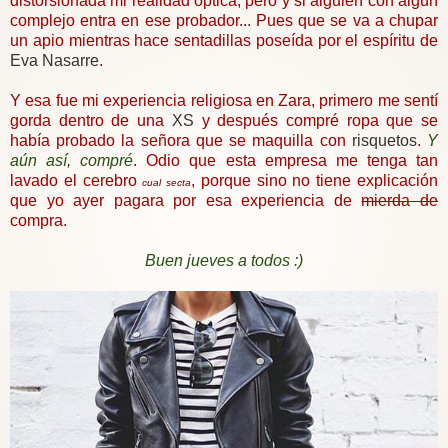
distorsionada mi realidad óptica, pero y si alguien con algún
complejo entra en ese probador... Pues que se va a chupar
un apio mientras hace sentadillas poseída por el espíritu de
Eva Nasarre
.
Y esa fue mi experiencia religiosa en Zara, primero me sentí
gorda dentro de una
XS
y después compré ropa que se
había probado la señora que se maquilla con
risquetos
.
Y
aún así, compré
. Odio que esta empresa me tenga tan
lavado el cerebro
, porque sino no tiene explicación
cual secta
que yo ayer pagara por esa experiencia de
mierda de
compra.
Buen jueves a todos :)