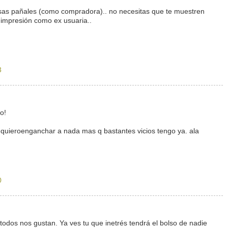
 usas pañales (como compradora).. no necesitas que te muestren
i impresión como ex usuaria..
3
do!
e quieroenganchar a nada mas q bastantes vicios tengo ya. ala
0
odos nos gustan. Ya ves tu que inetrés tendrá el bolso de nadie