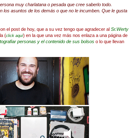
persona muy charlatana o pesada que cree saberlo todo.
n los asuntos de los demás o que no le incumben. Que le gusta
n el post de hoy, que a su vez tengo que agradecer al
Sr.Werty
a (
) en la que una vez más nos enlaza a una página de
click aquí
otografiar personas y el contenido de sus bolsos
o lo que llevan