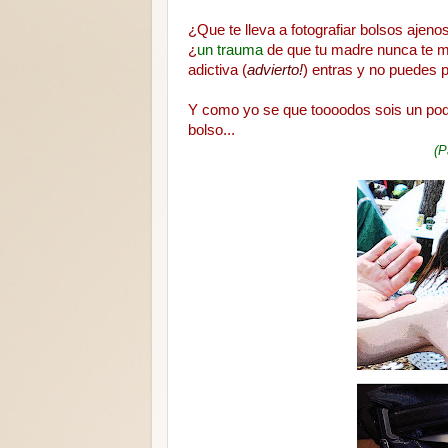
¿Que te lleva a fotografiar bolsos ajeno
¿
un trauma
de que tu madre nunca te mos
adictiva (
advierto!
) entras y no puedes p
Y como yo se que toooodos sois un poq
bolso...
(P