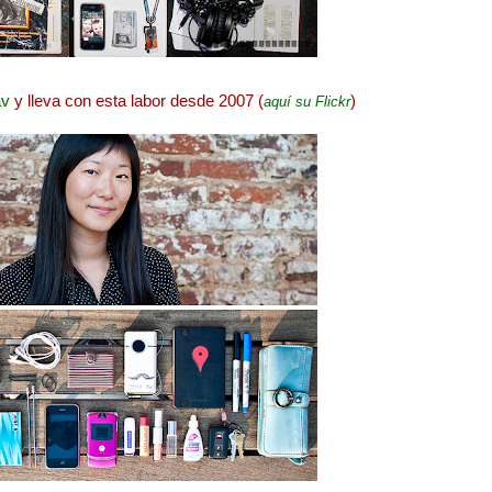
av
y lleva con esta labor desde 2007 (
)
aquí su Flickr