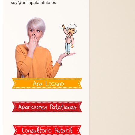
soy@anitapatatafrita.es