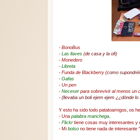
- BonoBus
-
Las llaves
(
de casa y la ofi
)
- Monedero
-
Libreta
- Funda de Blackberry (
como supondréis 
-
Gafas
- Un pen
-
Neceser
para sobrevivir al menos un d
- (llevaba un boli ejem ejem ¿¿dónde lo
Y esto ha sido todo patatoamigos, os 
- Una
palabra manchega
.
-
Flickr
tiene cosas muy interesantes y e
- Mi
bolso
no tiene nada de interesante 