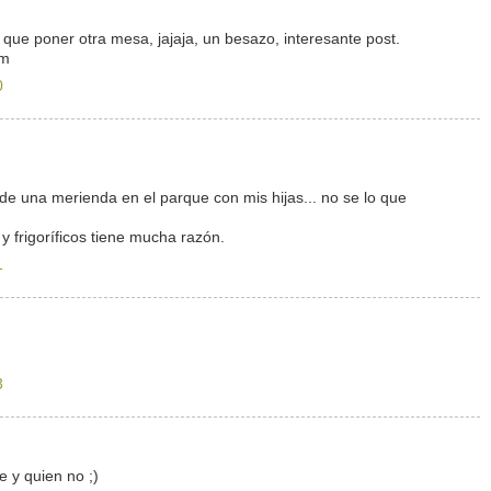
ene que poner otra mesa, jajaja, un besazo, interesante post.
om
0
e una merienda en el parque con mis hijas... no se lo que
y frigoríficos tiene mucha razón.
1
3
e y quien no ;)