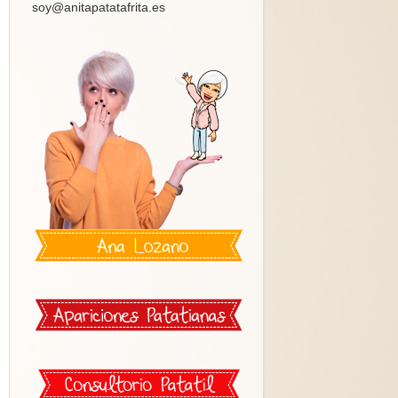
soy@anitapatatafrita.es