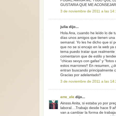
POBRE AMIGA ME TUBO QUE LL
GUSTARIA QUE ME ACONSEJAR
3 de noviembre de 2011 a las 14:
julia dijo...
Hola Ana, cuando he leído lo de t
días unos amigos que tienen una 
semanal. Yo les he dicho que sí 
que no se si encajo en la web ya 
tema puedo tratar que realmente p
comentaron que de estilo y tende
"chicas sexys con gafas" y "fotos 
estos marrones!! En resumen, ¿de
entran buscando principalmente c
Gracias por adelantado!!
3 de noviembre de 2011 a las 14:
erre_ele
dijo...
Ainsss Anita, si estaba yo por pr
laboral....Trabajo desde hace 9
van a cambiar la forma de trabaja