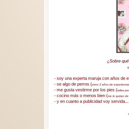
¿
Sobre qué
q
- soy una experta maruja con años de ex
- se algo de perros (
otros 3 años de experiencia
- me gusta vestirme por los pies (
tallas p
- cocino más o menos bien (
me lo quitan d
- y en cuanto a publicidad voy servida..