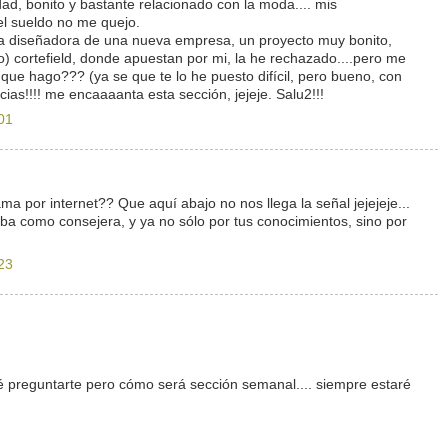
ad, bonito y bastante relacionado con la moda.... mis
l sueldo no me quejo.
ra diseñadora de una nueva empresa, un proyecto muy bonito,
to) cortefield, donde apuestan por mi, la he rechazado....pero me
 que hago??? (ya se que te lo he puesto difícil, pero bueno, con
ias!!!! me encaaaanta esta sección, jejeje. Salu2!!!
01
 por internet?? Que aquí abajo no nos llega la señal jejejeje...
ba como consejera, y ya no sólo por tus conocimientos, sino por
23
 preguntarte pero cómo será sección semanal.... siempre estaré