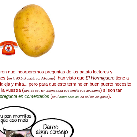
ren que incorporemos preguntas de los patato lectores y
nes (
), han visto que
El Hormiguero
tiene a
en la 95.0 si estáis por Albacete
idieja y mira... pero para que esto termine en buen puerto necesito
la vuestra (
) si son tan
cara de soy tan buenaaaaa que tenéis que ayudarme
 pregunta en comentarios
(
).
aquí
bourboncolas,
ea así me las gasto