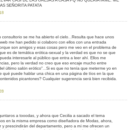
EVAR CASI DE LAS OREJAS A CASA PQ NO QUERIA IRME. ME
AS SEÑORITA PATATA
18
u consultorio se me ha abierto el cielo...Resulta que hace unos
web me han pedido si colaboro con ellos con una entrada
porque son amigos y esas cosas pero me veo en el problema de
que es de temática erótica-sexual y la verdad es que no se que
ueda interesarle al público que entra a leer ahí. Ellos me
ncias, pero la verdad no creo que eso encaje mucho entre
del último salón erótico"...Si es que no tenía que meterme yo en
 qué puede hablar una chica en una página de tíos en la que
ontenidos picantones? Cualquier sugerencia será bien recibida.
28
eguntaros a tooodas, y ahora que Cecilia a sacado el tema
 años en la misma empresa como diseñadora de Modas, ahora,
r y prescindirán del departamento, pero a mi me ofrecen un