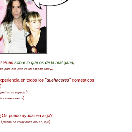
? Pues
sobre lo que os de la real gana
,
,...
ue para eso este es un espacio libre
periencia en todos los "
quehaceres
" domésticos
)
)
equeñas en especial
)
e las maaaaaanos
.
¿Os puedo ayudar en algo?
(
).
macho no estoy nada mal eh! jeje