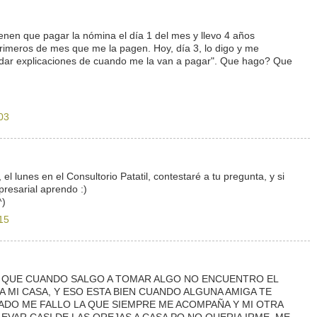
ienen que pagar la nómina el día 1 del mes y llevo 4 años
primeros de mes que me la pagen. Hoy, día 3, lo digo y me
 dar explicaciones de cuando me la van a pagar". Que hago? Que
03
, el lunes en el Consultorio Patatil, contestaré a tu pregunta, y si
resarial aprendo :)
^)
15
 QUE CUANDO SALGO A TOMAR ALGO NO ENCUENTRO EL
 MI CASA, Y ESO ESTA BIEN CUANDO ALGUNA AMIGA TE
ADO ME FALLO LA QUE SIEMPRE ME ACOMPAÑA Y MI OTRA