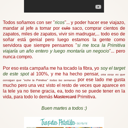
Todos soñamos con ser "
ricos
"... y poder hacer ese viajazo,
mandar al jefe a tomar por
culo
saco, comprar cientos de
zapatos, miles de zapatos, vivir sin madrugar,... todo eso de
soñar está genial pero luego estamos la gente como
servidora que siempre pensamos "
si me toca la Primitiva
viajaría un año entero y luego montaría un negocio
"... pero
nunca compro.
Por eso esta campaña me ha tocado la fibra, yo
soy el target
de este spot
al 100%, y me ha hecho pensar,
otra cosa es que
por ese lado me gusta
consigan que "eche la Primitiva" todas las semanas
mucho pero una vez visto el resto de veces que aparece en
la tele ya no tiene gracia, ea, todo no se puede tener en la
vida, para todo lo demás
Mastercard
Primitiva.
Buen martes a todos :)